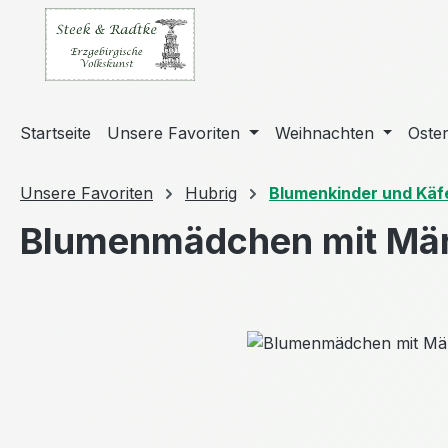
m Hauptinhalt springen
Zur Suche springen
Zur Hauptnavigation springen
Startseite
Unsere Favoriten
Weihnachten
Oste
Unsere Favoriten
Hubrig
Blumenkinder und Käf
Blumenmädchen mit Mä
Bildergalerie überspringen