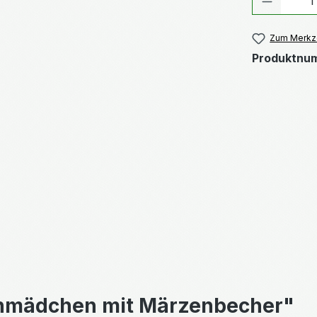
Zum Merkze
Produktnu
enmädchen mit Märzenbecher"