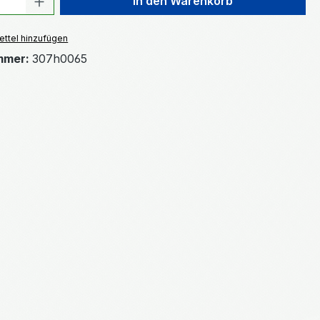
In den Warenkorb
ttel hinzufügen
mmer:
307h0065