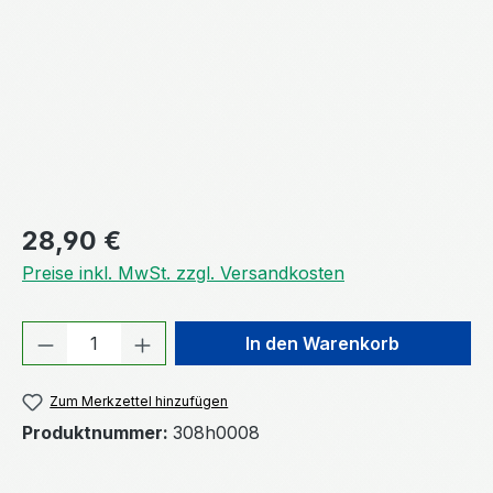
Regulärer Preis:
28,90 €
Preise inkl. MwSt. zzgl. Versandkosten
Produkt Anzahl: Gib den gewünschten We
In den Warenkorb
Zum Merkzettel hinzufügen
Produktnummer:
308h0008