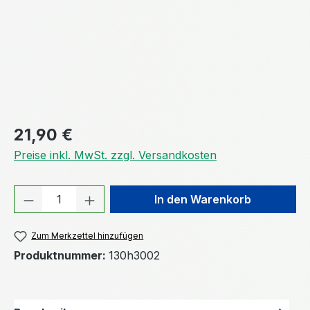
Regulärer Preis:
21,90 €
Preise inkl. MwSt. zzgl. Versandkosten
Produkt Anzahl: Gib den gewünschten We
In den Warenkorb
Zum Merkzettel hinzufügen
Produktnummer:
130h3002