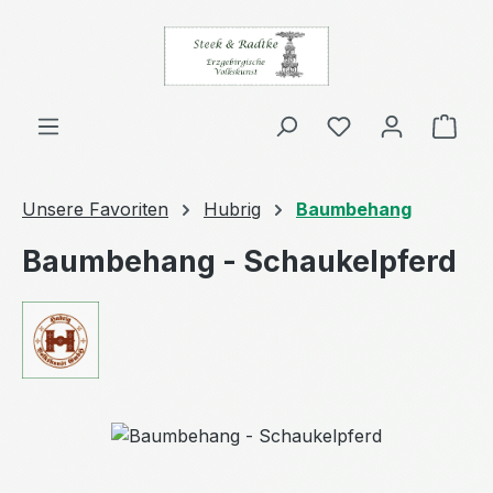
Zum Hauptinhalt springen
Ware
Unsere Favoriten
Hubrig
Baumbehang
Baumbehang - Schaukelpferd
Bildergalerie überspringen