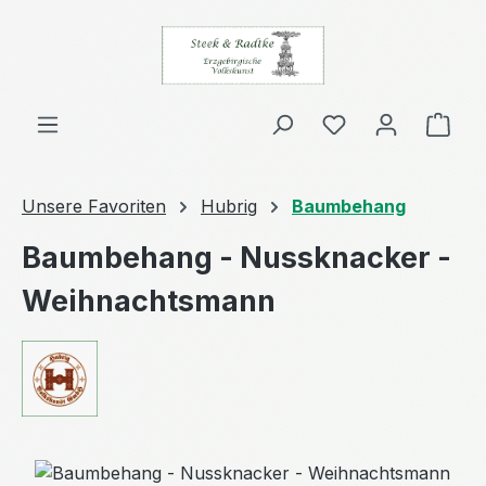
Zum Hauptinhalt springen
Ware
Unsere Favoriten
Hubrig
Baumbehang
Baumbehang - Nussknacker -
Weihnachtsmann
Bildergalerie überspringen