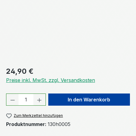
Regulärer Preis:
24,90 €
Preise inkl. MwSt. zzgl. Versandkosten
Produkt Anzahl: Gib den gewünschten We
In den Warenkorb
Zum Merkzettel hinzufügen
Produktnummer:
130h0005