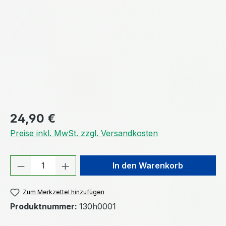
Regulärer Preis:
24,90 €
Preise inkl. MwSt. zzgl. Versandkosten
Produkt Anzahl: Gib den gewünschten We
In den Warenkorb
Zum Merkzettel hinzufügen
Produktnummer:
130h0001