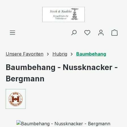
Zum Hauptinhalt springen
Ware
Unsere Favoriten
Hubrig
Baumbehang
Baumbehang - Nussknacker -
Bergmann
Bildergalerie überspringen