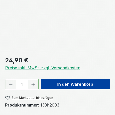
Regulärer Preis:
24,90 €
Preise inkl. MwSt. zzgl. Versandkosten
Produkt Anzahl: Gib den gewünschten We
In den Warenkorb
Zum Merkzettel hinzufügen
Produktnummer:
130h2003