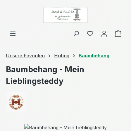
Zum Hauptinhalt springen
Ware
Unsere Favoriten
Hubrig
Baumbehang
Baumbehang - Mein
Lieblingsteddy
Bildergalerie überspringen