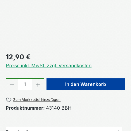
Regulärer Preis:
12,90 €
Preise inkl. MwSt. zzgl. Versandkosten
Produkt Anzahl: Gib den gewünschten We
In den Warenkorb
Zum Merkzettel hinzufügen
Produktnummer:
43140 BBH