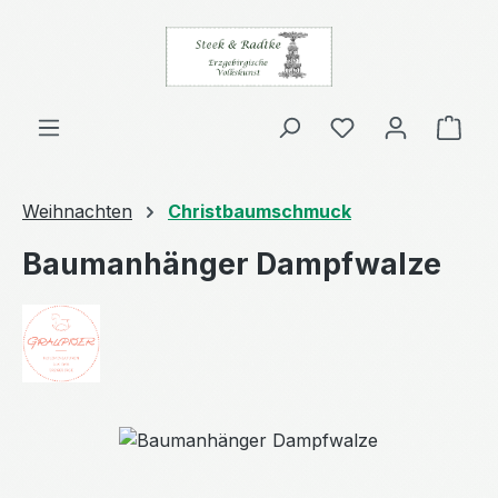
Zum Hauptinhalt springen
Ware
Weihnachten
Christbaumschmuck
Baumanhänger Dampfwalze
Bildergalerie überspringen