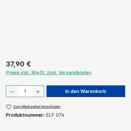
Regulärer Preis:
37,90 €
Preise inkl. MwSt. zzgl. Versandkosten
Produkt Anzahl: Gib den gewünschten We
In den Warenkorb
Zum Merkzettel hinzufügen
Produktnummer:
ELF 074