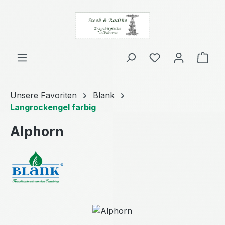
Zum Hauptinhalt springen
Ware
Unsere Favoriten
Blank
Langrockengel farbig
Alphorn
Bildergalerie überspringen